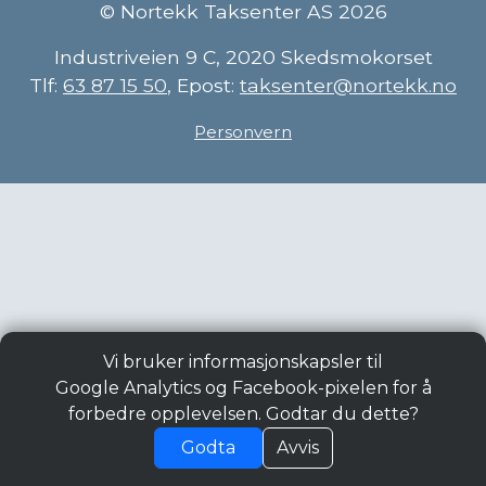
© Nortekk Taksenter AS 2026
Industriveien 9 C, 2020 Skedsmokorset
Tlf:
63 87 15 50
, Epost:
taksenter@nortekk.no
Personvern
Vi bruker informasjonskapsler til
Google Analytics og Facebook-pixelen for å
forbedre opplevelsen. Godtar du dette?
Godta
Avvis