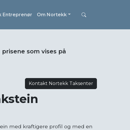
k Entreprenør
Om Nortekk
i prisene som vises på
Kontakt Nortekk Taksenter
akstein
in med kraftigere profil og med en