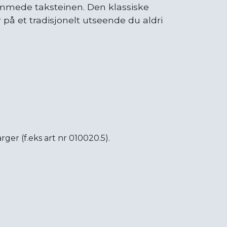
mede taksteinen. Den klassiske
på et tradisjonelt utseende du aldri
rger (f.eks art nr 010020.5).