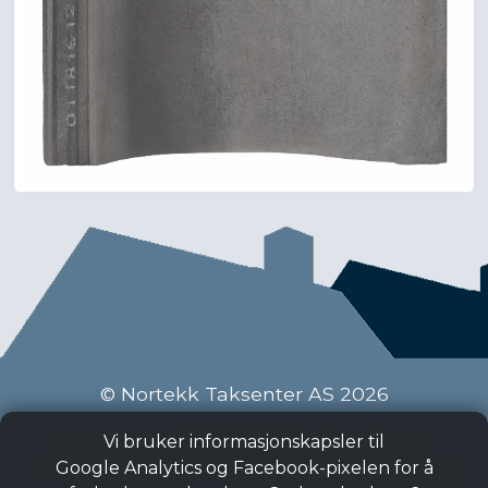
© Nortekk Taksenter AS 2026
Industriveien 9 C, 2020 Skedsmokorset
Vi bruker informasjonskapsler til
Tlf:
63 87 15 50
, Epost:
taksenter@nortekk.no
Google Analytics og Facebook-pixelen for å