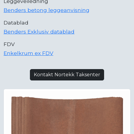
Leggeveiledning
Benders betong leggeanvisning
Datablad
Benders Exklusiv datablad
FDV
Enkelkrum ex FDV
Kontakt Nortekk Taksenter