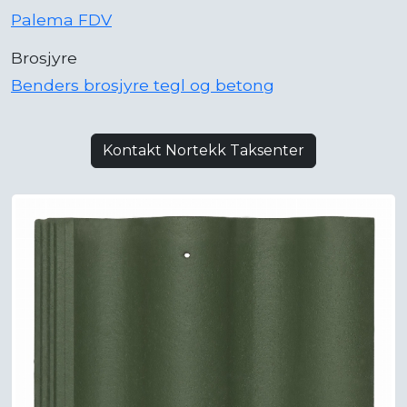
Palema FDV
Brosjyre
Benders brosjyre tegl og betong
Kontakt Nortekk Taksenter