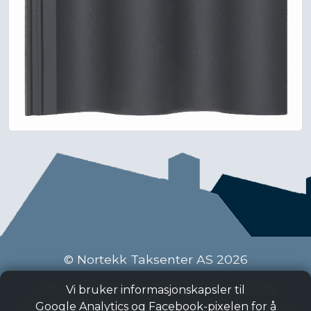
© Nortekk Taksenter AS 2026
Industriveien 9 C, 2020 Skedsmokorset
Vi bruker informasjonskapsler til
Tlf:
63 87 15 50
, Epost:
taksenter@nortekk.no
Google Analytics og Facebook-pixelen for å