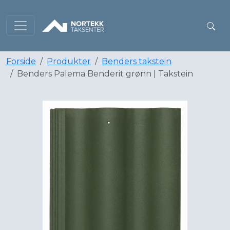
Forside
Produkter
Benders takstein
Benders Palema Benderit grønn | Takstein