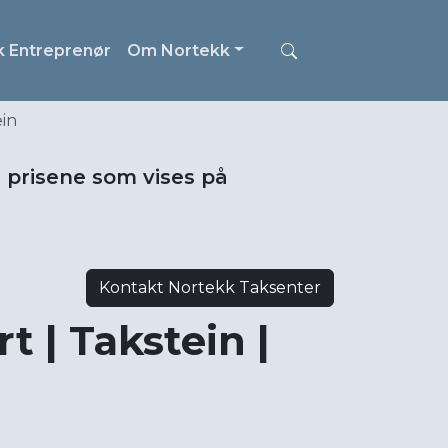
k Entreprenør
Om Nortekk
ein
i prisene som vises på
Kontakt Nortekk Taksenter
t | Takstein |