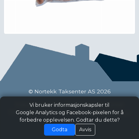
© Nortekk Taksenter AS 2026
Industriveien 9 C, 2020 Skedsmokorset
Vi bruker informasjonskapsler til
Tlf:
63 87 15 50
, Epost:
taksenter@nortekk.no
Google Analytics og Facebook-pixelen for å
forbedre opplevelsen. Godtar du dette?
Personvern
Godta
Avvis