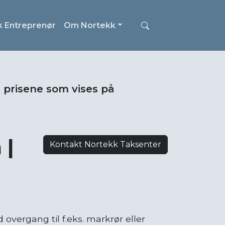
k Entreprenør
Om Nortekk
i prisene som vises på
 |
Kontakt Nortekk Taksenter
overgang til f.eks. markrør eller