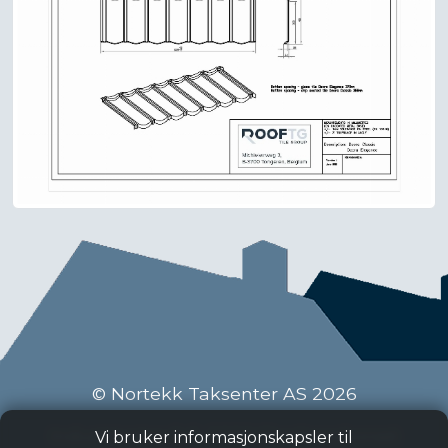
© Nortekk Taksenter AS 2026
Industriveien 9 C, 2020 Skedsmokorset
Vi bruker informasjonskapsler til