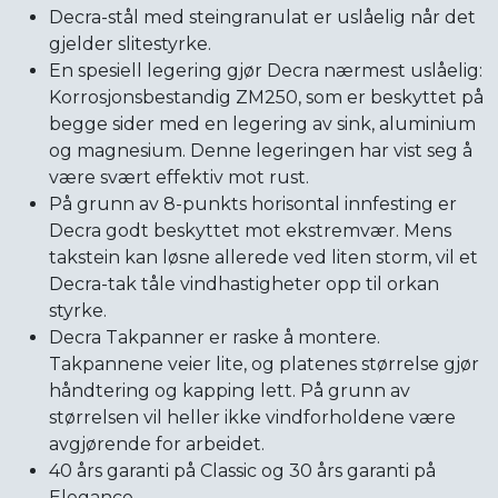
Decra-stål med steingranulat er uslåelig når det
gjelder slitestyrke.
En spesiell legering gjør Decra nærmest uslåelig:
Korrosjonsbestandig ZM250, som er beskyttet på
begge sider med en legering av sink, aluminium
og magnesium. Denne legeringen har vist seg å
være svært effektiv mot rust.
På grunn av 8-punkts horisontal innfesting er
Decra godt beskyttet mot ekstremvær. Mens
takstein kan løsne allerede ved liten storm, vil et
Decra-tak tåle vindhastigheter opp til orkan
styrke.
Decra Takpanner er raske å montere.
Takpannene veier lite, og platenes størrelse gjør
håndtering og kapping lett. På grunn av
størrelsen vil heller ikke vindforholdene være
avgjørende for arbeidet.
40 års garanti på Classic og 30 års garanti på
Elegance