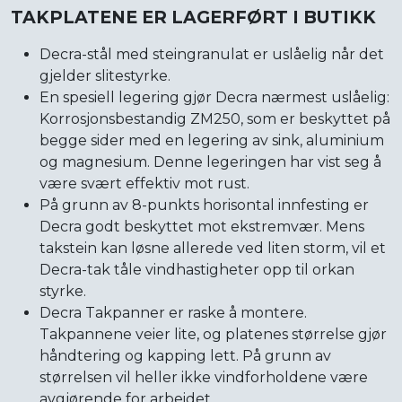
TAKPLATENE ER LAGERFØRT I BUTIKK
Decra-stål med steingranulat er uslåelig når det
gjelder slitestyrke.
En spesiell legering gjør Decra nærmest uslåelig:
Korrosjonsbestandig ZM250, som er beskyttet på
begge sider med en legering av sink, aluminium
og magnesium. Denne legeringen har vist seg å
være svært effektiv mot rust.
På grunn av 8-punkts horisontal innfesting er
Decra godt beskyttet mot ekstremvær. Mens
takstein kan løsne allerede ved liten storm, vil et
Decra-tak tåle vindhastigheter opp til orkan
styrke.
Decra Takpanner er raske å montere.
Takpannene veier lite, og platenes størrelse gjør
håndtering og kapping lett. På grunn av
størrelsen vil heller ikke vindforholdene være
avgjørende for arbeidet.