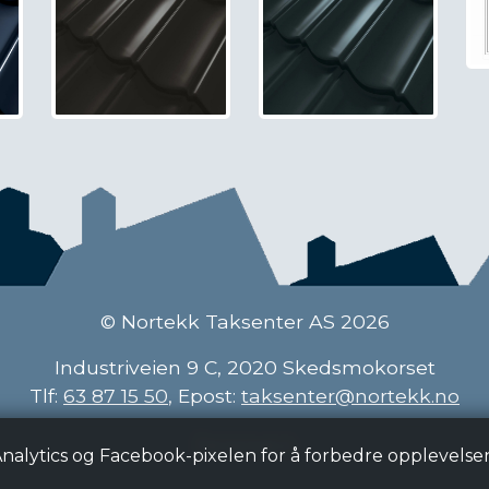
© Nortekk Taksenter AS 2026
Industriveien 9 C, 2020 Skedsmokorset
Tlf:
63 87 15 50
, Epost:
taksenter@nortekk.no
Personvern
Analytics og Facebook-pixelen for å forbedre opplevelse