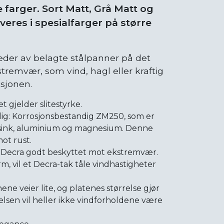
ge farger. Sort Matt, Grå Matt og
veres i spesialfarger på større
leder av belagte stålpanner på det
tremvær, som vind, hagl eller kraftig
isjonen.
t gjelder slitestyrke.
lig: Korrosjonsbestandig ZM250, som er
 sink, aluminium og magnesium. Denne
mot rust.
r Decra godt beskyttet mot ekstremvær.
m, vil et Decra-tak tåle vindhastigheter
e veier lite, og platenes størrelse gjør
elsen vil heller ikke vindforholdene være