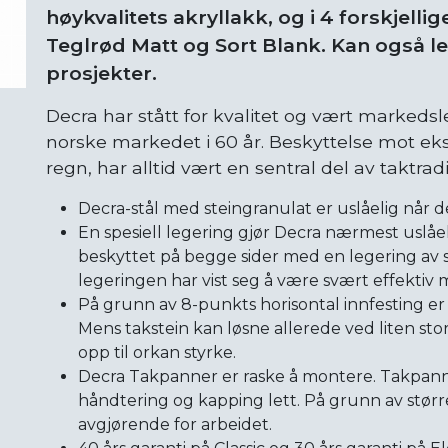
høykvalitets akryllakk, og i 4 forskjelli
Teglrød Matt og Sort Blank. Kan også le
prosjekter.
Decra har stått for kvalitet og vært markeds
norske markedet i 60 år. Beskyttelse mot eks
regn, har alltid vært en sentral del av taktrad
Decra-stål med steingranulat er uslåelig når de
En spesiell legering gjør Decra nærmest uslåe
beskyttet på begge sider med en legering av
legeringen har vist seg å være svært effektiv 
På grunn av 8-punkts horisontal innfesting e
Mens takstein kan løsne allerede ved liten stor
opp til orkan styrke.
Decra Takpanner er raske å montere. Takpannen
håndtering og kapping lett. På grunn av størr
avgjørende for arbeidet.