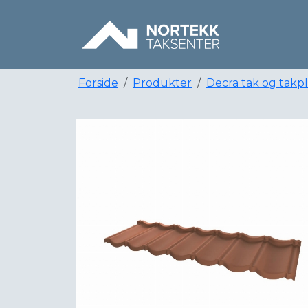
Forside
Produkter
Decra tak og takp