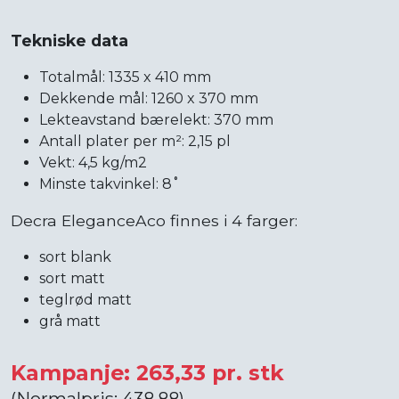
Tekniske data
Totalmål: 1335 x 410 mm
Dekkende mål: 1260 x 370 mm
Lekteavstand bærelekt: 370 mm
Antall plater per m²: 2,15 pl
Vekt: 4,5 kg/m2
Minste takvinkel: 8˚
Decra EleganceAco finnes i 4 farger:
sort blank
sort matt
teglrød matt
grå matt
Kampanje: 263,33 pr. stk
(Normalpris: 438,88)