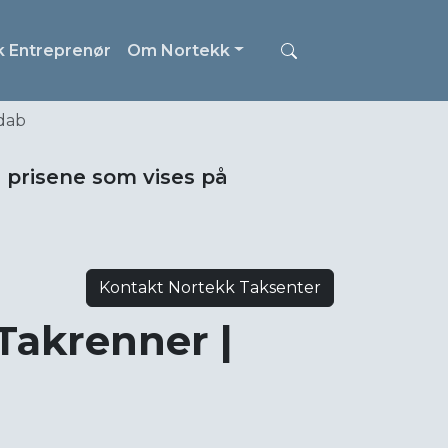
k Entreprenør
Om Nortekk
dab
i prisene som vises på
Kontakt Nortekk Taksenter
Takrenner |