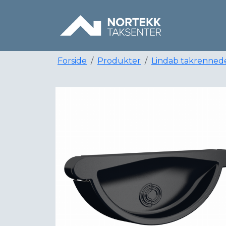
Forside
Produkter
Lindab takrenned