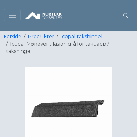
Forside
Produkter
Icopal takshingel
Icopal Møneventilasjon grå for takpapp /
takshingel