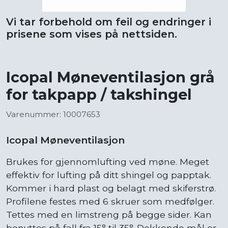
Vi tar forbehold om feil og endringer i
prisene som vises på nettsiden.
Icopal Møneventilasjon grå
for takpapp / takshingel
Varenummer: 10007653
Icopal Møneventilasjon
Brukes for gjennomlufting ved møne. Meget
effektiv for lufting på ditt shingel og papptak.
Kommer i hard plast og belagt med skiferstrø.
Profilene festes med 6 skruer som medfølger.
Tettes med en limstreng på begge sider. Kan
benyttes på fall fra 15° til 35°. Dekkende mål er