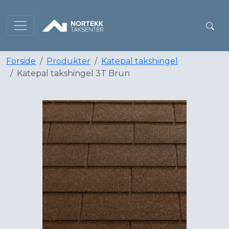
Forside
Produkter
Katepal takshingel
Katepal takshingel 3T Brun