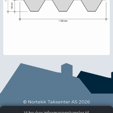
© Nortekk Taksenter AS 2026
Industriveien 9 C, 2020 Skedsmokorset
Vi bruker informasjonskapsler til