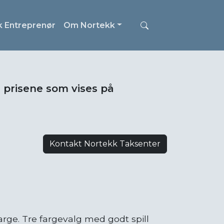
k Entreprenør
Om Nortekk
i prisene som vises på
Kontakt Nortekk Taksenter
arge. Tre fargevalg med godt spill