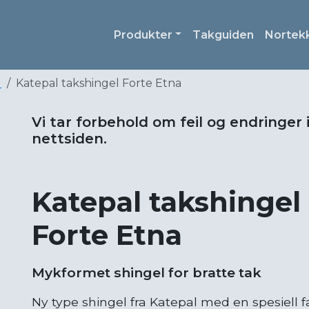
Produkter
Takguiden
Nortek
l
Katepal takshingel Forte Etna
Vi tar forbehold om feil og endringer 
nettsiden.
Katepal takshingel
Forte Etna
Mykformet shingel for bratte tak
Ny type shingel fra Katepal med en spesiell f