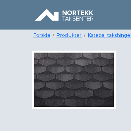
Forside
Produkter
Katepal takshinge