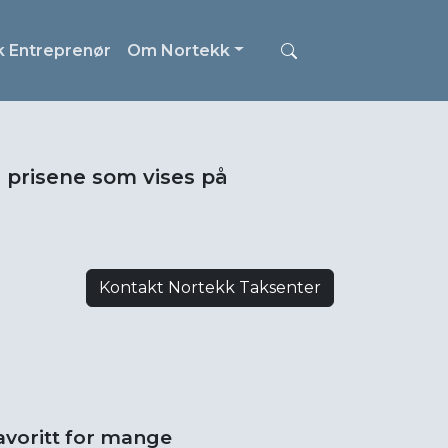
k Entreprenør
Om Nortekk
i prisene som vises på
Kontakt Nortekk Taksenter
favoritt for mange