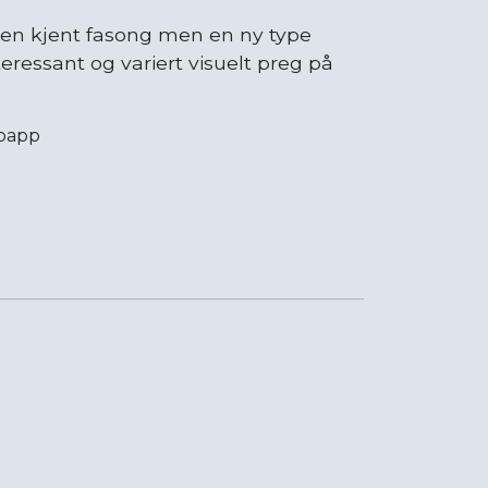
r en kjent fasong men en ny type
teressant og variert visuelt preg på
spapp