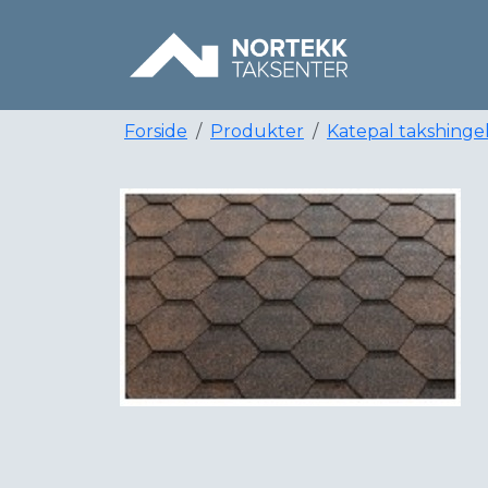
Forside
Produkter
Katepal takshinge