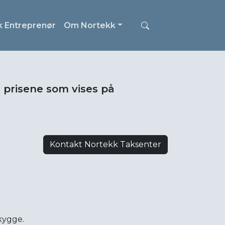
k Entreprenør
Om Nortekk
i prisene som vises på
Kontakt Nortekk Taksenter
skygge.