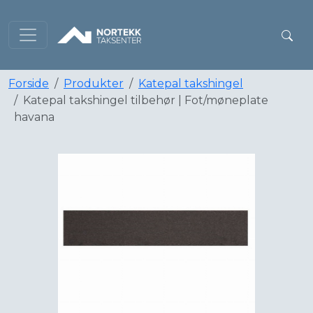
Forside
Produkter
Katepal takshingel
Katepal takshingel tilbehør | Fot/møneplate
havana