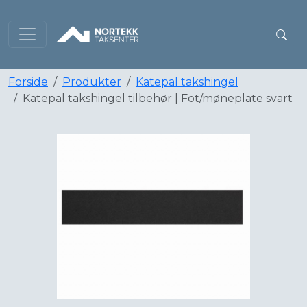
Forside
Produkter
Katepal takshingel
Katepal takshingel tilbehør | Fot/møneplate svart