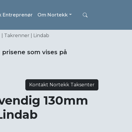
k Entreprenør
Om Nortekk
| Takrenner | Lindab
i prisene som vises på
Kontakt Nortekk Taksenter
nvendig 130mm
 Lindab