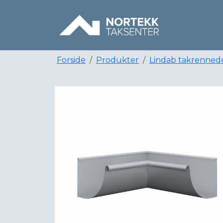
Forside
Produkter
Lindab takrenned