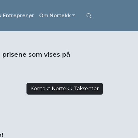
k Entreprenør
Om Nortekk
i prisene som vises på
Kontakt Nortekk Taksenter
!