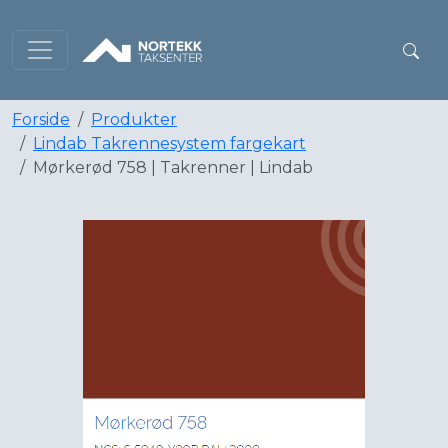
Forside
Produkter
Lindab Takrennesystem fargekart
Mørkerød 758 | Takrenner | Lindab