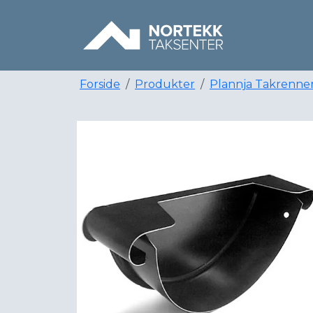
Forside
Produkter
Plannja Takrenne