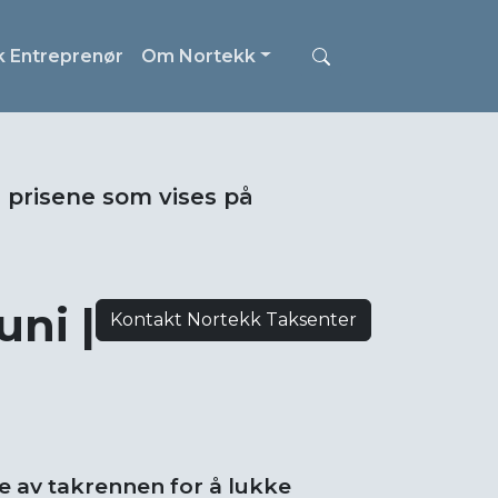
k Entreprenør
Om Nortekk
i prisene som vises på
ni |
Kontakt Nortekk Taksenter
e av takrennen for å lukke