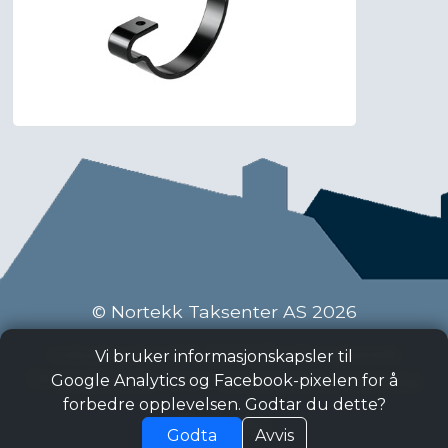
© Nortekk Taksenter AS 2026
Industriveien 9 C, 2020 Skedsmokorset
Vi bruker informasjonskapsler til
Tlf:
63 87 15 50
, Epost:
taksenter@nortekk.no
Google Analytics og Facebook-pixelen for å
forbedre opplevelsen. Godtar du dette?
Personvern
Godta
Avvis