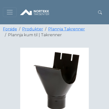
Forside
Produkter
Plannja Takrenner
Plannja kum til | Takrenner