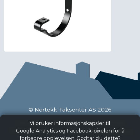
© Nortekk Taksenter AS 2026
Industriveien 9 C, 2020 Skedsmokorset
Vi bruker informasjonskapsler til
Tlf:
63 87 15 50
, Epost:
taksenter@nortekk.no
Google Analytics og Facebook-pixelen for å
forbedre opplevelsen. Godtar du dette?