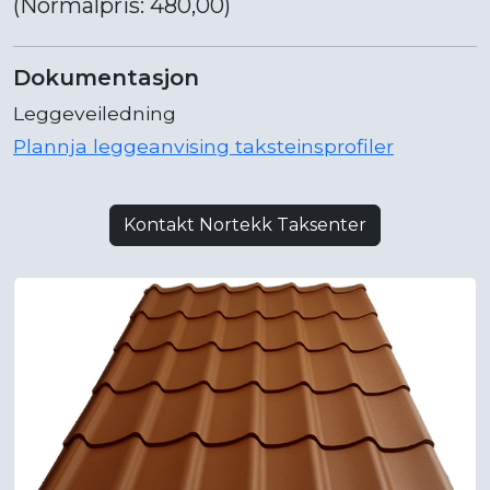
(Normalpris: 480,00)
Dokumentasjon
Leggeveiledning
Plannja leggeanvising taksteinsprofiler
Kontakt Nortekk Taksenter