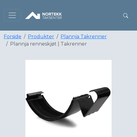
Forside
Produkter
Plannja Takrenner
Plannja renneskjøt | Takrenner