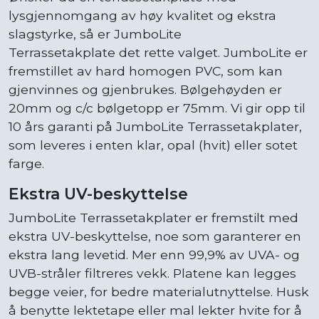
lysgjennomgang av høy kvalitet og ekstra
slagstyrke, så er JumboLite
Terrassetakplate det rette valget. JumboLite er
fremstillet av hard homogen PVC, som kan
gjenvinnes og gjenbrukes. Bølgehøyden er
20mm og c/c bølgetopp er 75mm. Vi gir opp til
10 års garanti på JumboLite Terrassetakplater,
som leveres i enten klar, opal (hvit) eller sotet
farge.
Ekstra UV-beskyttelse
JumboLite Terrassetakplater er fremstilt med
ekstra UV-beskyttelse, noe som garanterer en
ekstra lang levetid. Mer enn 99,9% av UVA- og
UVB-stråler filtreres vekk. Platene kan legges
begge veier, for bedre materialutnyttelse. Husk
å benytte lektetape eller mal lekter hvite for å