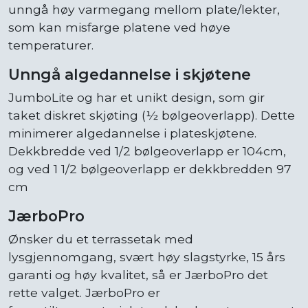
unngå høy varmegang mellom plate/lekter,
som kan misfarge platene ved høye
temperaturer.
Unngå algedannelse i skjøtene
JumboLite og har et unikt design, som gir
taket diskret skjøting (½ bølgeoverlapp). Dette
minimerer algedannelse i plateskjøtene.
Dekkbredde ved 1/2 bølgeoverlapp er 104cm,
og ved 1 1/2 bølgeoverlapp er dekkbredden 97
cm
JærboPro
Ønsker du et terrassetak med
lysgjennomgang, svært høy slagstyrke, 15 års
garanti og høy kvalitet, så er JærboPro det
rette valget. JærboPro er