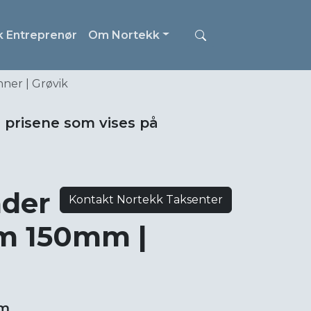
k Entreprenør
Om Nortekk
ner | Grøvik
i prisene som vises på
ader
Kontakt Nortekk Taksenter
m 150mm |
um