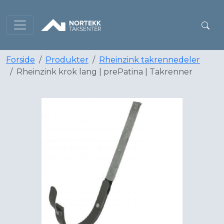
Forside
Produkter
Rheinzink takrennedeler
Rheinzink krok lang | prePatina | Takrenner