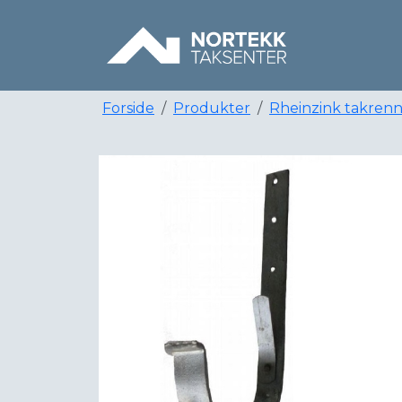
Forside
Produkter
Rheinzink takren