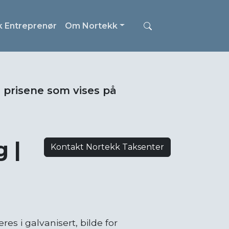
k Entreprenør
Om Nortekk
i prisene som vises på
 |
Kontakt Nortekk Taksenter
es i galvanisert, bilde for