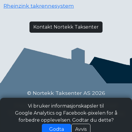
Rheinzink takrennesystem
Kontakt Nortekk Taksenter
© Nortekk Taksenter AS 2026
Industriveien 9 C, 2020 Skedsmokorset
Vi bruker informasjonskapsler til
Tlf:
63 87 15 50
, Epost:
taksenter@nortekk.no
Google Analytics og Facebook-pixelen for å
forbedre opplevelsen. Godtar du dette?
Personvern
Godta
Avvis