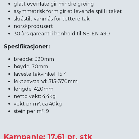
glatt overflate gir mindre groing
asymmetrisk form gir et levende spill i taket
skråstilt vannlås for tettere tak
norskprodusert
30 års gareanti i henhold til NS-EN 490
Spesifikasjoner:
bredde: 320mm
høyde: 70mm
laveste takvinkel: 15 °
lekteavstand: 315-370mm
lengde: 420mm
netto vekt: 4,4kg
vekt pr m²: ca 40kg
stein per m²: 9
Kampanje: 17,61 pr. stk