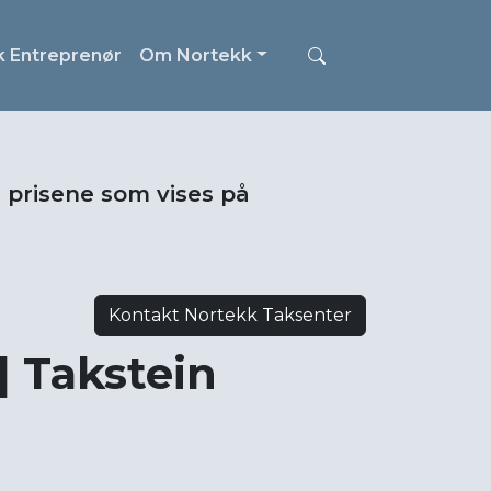
k Entreprenør
Om Nortekk
i prisene som vises på
Kontakt Nortekk Taksenter
| Takstein