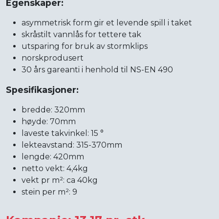
Egenskaper:
asymmetrisk form gir et levende spill i taket
skråstilt vannlås for tettere tak
utsparing for bruk av stormklips
norskprodusert
30 års gareanti i henhold til NS-EN 490
Spesifikasjoner:
bredde: 320mm
høyde: 70mm
laveste takvinkel: 15 °
lekteavstand: 315-370mm
lengde: 420mm
netto vekt: 4,4kg
vekt pr m²: ca 40kg
stein per m²: 9