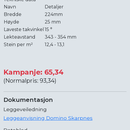
Navn
Detaljer
Bredde
224mm
Høyde
25 mm
Laveste takvinkel
15 °
Lekteavstand
343 - 354 mm
Stein per m²
12,4 - 13,1
Kampanje: 65,34
(Normalpris: 93,34)
Dokumentasjon
Leggeveiledning
Leggeanvisning Domino Skarpnes