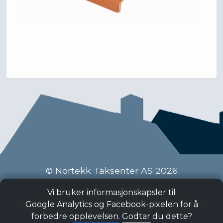
© Nortekk Taksenter AS 2026
Industriveien 9 C, 2020 Skedsmokorset
Vi bruker informasjonskapsler til
Tlf:
63 87 15 50
, Epost:
taksenter@nortekk.no
Google Analytics og Facebook-pixelen for å
forbedre opplevelsen. Godtar du dette?