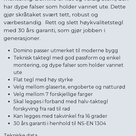
har dype falser som holder vannet ute. Dette
gjør skråtaket svært tett, robust og
værbestandig. Rett og slett høykvalitetstegl
med 30 års garanti, som gjør jobben i
generasjoner.
Domino passer utmerket til moderne bygg
Teknisk taktegl med god passform og enkel
montering, og dype falser som holder vannet
ute
Flat tegl med høy styrke
Velg mellom glaserte, engoberte og natturød
Velg mellom 7 forskjellige farger
Skal legges i forband med halv-taktegl
forskyving fra rad til rad
Kan legges med takvinkel fra 16 grader
30 års garanti i henhold til NS-EN 1304
Tekniske data