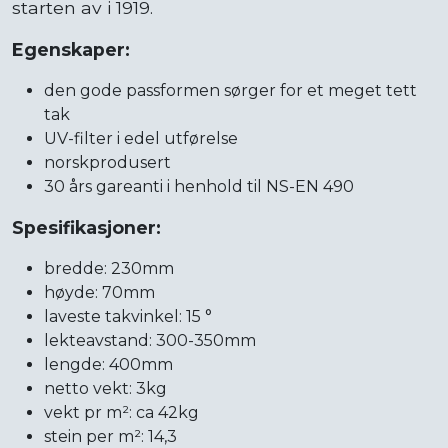
starten av i 1919.
Egenskaper:
den gode passformen sørger for et meget tett
tak
UV-filter i edel utførelse
norskprodusert
30 års gareanti i henhold til NS-EN 490
Spesifikasjoner:
bredde: 230mm
høyde: 70mm
laveste takvinkel: 15 °
lekteavstand: 300-350mm
lengde: 400mm
netto vekt: 3kg
vekt pr m²: ca 42kg
stein per m²: 14,3