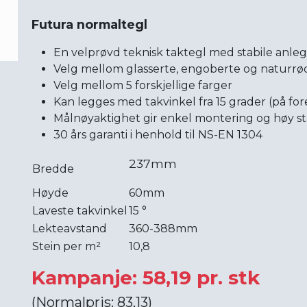
Futura normaltegl
En velprøvd teknisk taktegl med stabile anleg
Velg mellom glasserte, engoberte og naturrø
Velg mellom 5 forskjellige farger
Kan legges med takvinkel fra 15 grader (på fo
Målnøyaktighet gir enkel montering og høy sta
30 års garanti i henhold til NS-EN 1304
237mm
Bredde
Høyde
60mm
Laveste takvinkel
15 °
Lekteavstand
360-388mm
Stein per m²
10,8
Kampanje: 58,19 pr. stk
(Normalpris: 83,13)