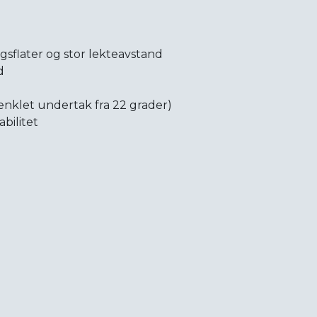
gsflater og stor lekteavstand
d
renklet undertak fra 22 grader)
bilitet