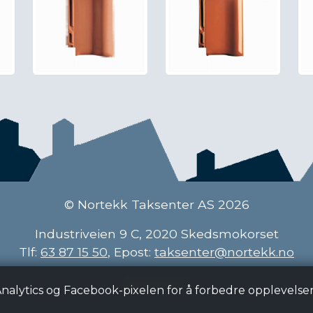
© Nortekk Taksenter AS 2026
Industriveien 9 C, 2020 Skedsmokorset
Tlf:
63 87 15 50
, Epost:
taksenter@nortekk.no
Personvern
Analytics og Facebook-pixelen for å forbedre opplevelse