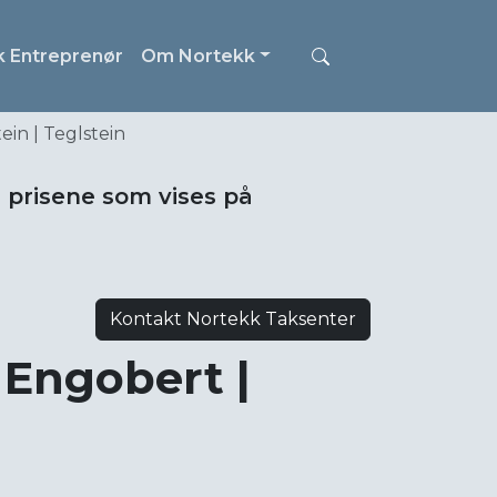
k Entreprenør
Om Nortekk
in | Teglstein
i prisene som vises på
Kontakt Nortekk Taksenter
Engobert |
n