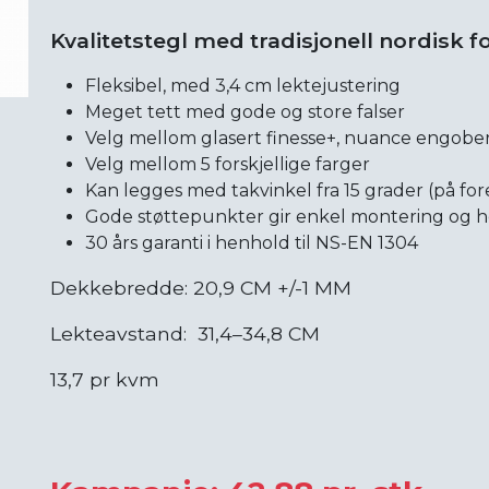
Kvalitetstegl med tradisjonell nordisk 
Fleksibel, med 3,4 cm lektejustering
Meget tett med gode og store falser
Velg mellom glasert finesse+, nuance engober
Velg mellom 5 forskjellige farger
Kan legges med takvinkel fra 15 grader (på fo
Gode støttepunkter gir enkel montering og hø
30 års garanti i henhold til NS-EN 1304
Dekkebredde: 20,9 CM +/-1 MM
Lekteavstand: 31,4–34,8 CM
13,7 pr kvm