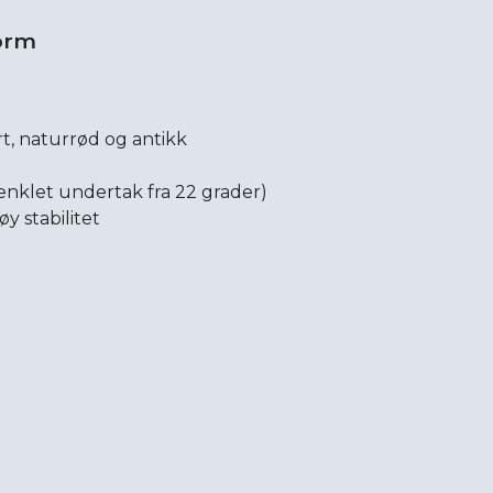
form
t, naturrød og antikk
renklet undertak fra 22 grader)
y stabilitet