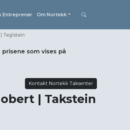
k Entreprenør
Om Nortekk
| Teglstein
i prisene som vises på
Kontakt Nortekk Taksenter
bert | Takstein