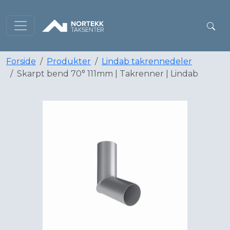
Forside
Produkter
Lindab takrennedeler
Skarpt bend 70° 111mm | Takrenner | Lindab