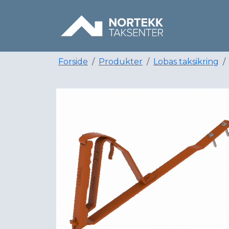
Forside
Produkter
Lobas taksikring