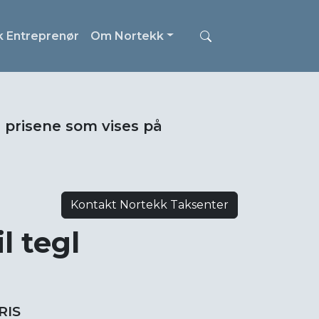
k Entreprenør
Om Nortekk
i prisene som vises på
Kontakt Nortekk Taksenter
l tegl
RIS