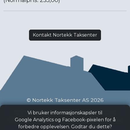
Kontakt Nortekk Taksenter
© Nortekk Taksenter AS 2026
Industriveien 9 C, 2020 Skedsmokorset
Vi bruker informasjonskapsler til
Tlf:
63 87 15 50
, Epost:
taksenter@nortekk.no
Google Analytics og Facebook-pixelen for å
forbedre opplevelsen. Godtar du dette?