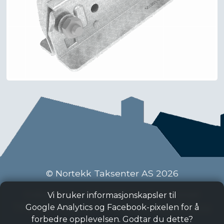
© Nortekk Taksenter AS 2026
Industriveien 9 C, 2020 Skedsmokorset
Vi bruker informasjonskapsler til
Tlf:
63 87 15 50
, Epost:
taksenter@nortekk.no
Google Analytics og Facebook-pixelen for å
forbedre opplevelsen. Godtar du dette?