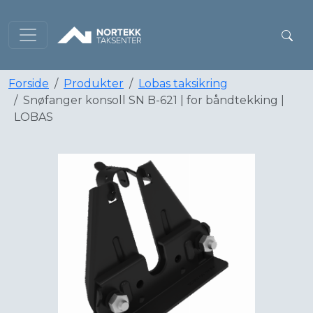
Forside
Produkter
Lobas taksikring
Snøfanger konsoll SN B-621 | for båndtekking |
LOBAS