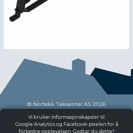
© Nortekk Taksenter AS 2026
Industriveien 9 C, 2020 Skedsmokorset
Vi bruker informasjonskapsler til
Tlf:
63 87 15 50
, Epost:
taksenter@nortekk.no
Google Analytics og Facebook-pixelen for å
forbedre opplevelsen. Godtar du dette?