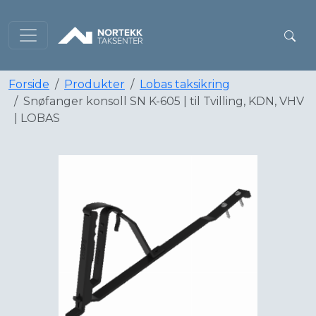
Forside
Produkter
Lobas taksikring
Snøfanger konsoll SN K-605 | til Tvilling, KDN, VHV
| LOBAS