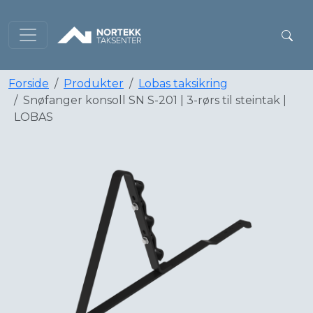
Forside
Produkter
Lobas taksikring
Snøfanger konsoll SN S-201 | 3-rørs til steintak |
LOBAS