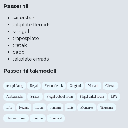
Passer til:
skiferstein
takplate flerrads
shingel
trapesplate
tretak
papp
takplate enrads
Passer til takmodell:
u/opplekting
Regal
Fast undertak
Original
Monark
Classic
Ambassadør
Stratos
Plegel dobbel krum
Plegel enkel krum
LPA
LPE
Regent
Royal
Finnera
Elite
Monterey
Takpanne
HarmoniPluss
Fantom
Standard