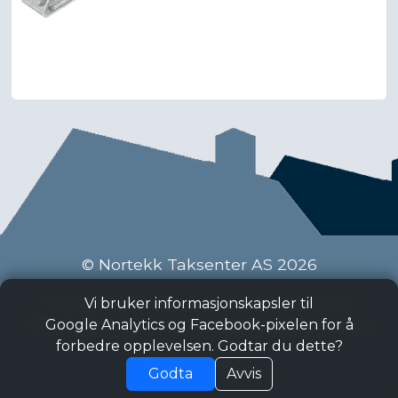
© Nortekk Taksenter AS 2026
Industriveien 9 C, 2020 Skedsmokorset
Vi bruker informasjonskapsler til
Tlf:
63 87 15 50
, Epost:
taksenter@nortekk.no
Google Analytics og Facebook-pixelen for å
forbedre opplevelsen. Godtar du dette?
Personvern
Godta
Avvis