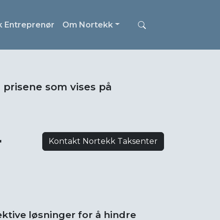
k Entreprenør
Om Nortekk
i prisene som vises på
r
Kontakt Nortekk Taksenter
tive løsninger for å hindre