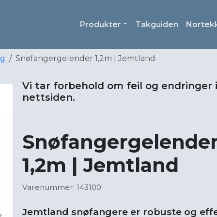
Produkter
Takguiden
Nortek
ng
Snøfangergelender 1,2m | Jemtland
Vi tar forbehold om feil og endringer 
nettsiden.
Snøfangergelende
1,2m | Jemtland
Varenummer: 143100
Jemtland snøfangere er robuste og effek