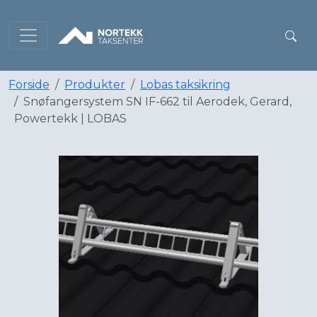
Forside
Produkter
Lobas taksikring
Snøfangersystem SN IF-662 til Aerodek, Gerard,
Powertekk | LOBAS